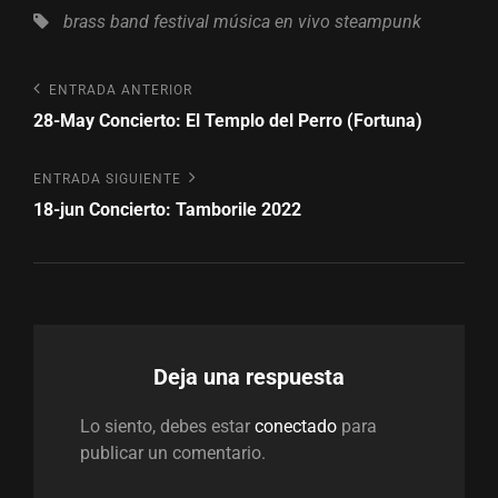
Etiquetas,
brass band
festival
música en vivo
steampunk
Navegación
Entrada
ENTRADA ANTERIOR
anterior
28-May Concierto: El Templo del Perro (Fortuna)
de
entradas
Entrada
ENTRADA SIGUIENTE
siguiente
18-jun Concierto: Tamborile 2022
Deja una respuesta
Lo siento, debes estar
conectado
para
publicar un comentario.