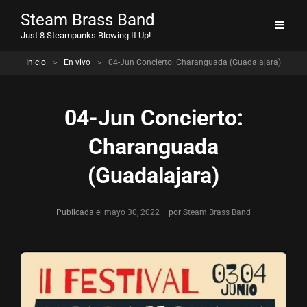
Steam Brass Band
Just 8 Steampunks Blowing It Up!
Inicio
>
En vivo
>
04-Jun Concierto: Charanguada (Guadalajara)
04-Jun Concierto:
Charanguada
(Guadalajara)
Publicada el
mayo 30, 2022
|
por
Byline
Steam Brass Band