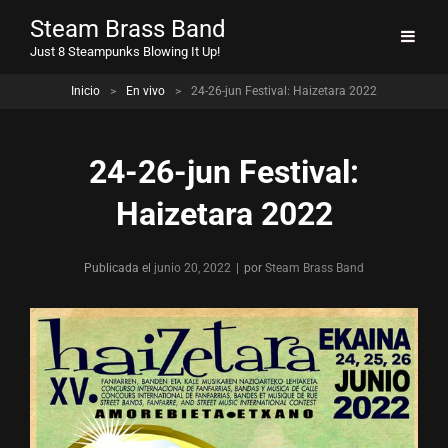
Steam Brass Band
Just 8 Steampunks Blowing It Up!
Inicio
>
En vivo
>
24-26-jun Festival: Haizetara 2022
24-26-jun Festival:
Haizetara 2022
Publicada el
junio 20, 2022
|
por
Byline
Steam Brass Band