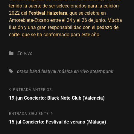
tenido la suerte de ser seleccionados para la edición
2022 del
Festival Haizetara
, que se celebra en
Amorebieta-Etxano entre el 24 y el 26 de junio. Mucha
ilusión y una gran responsabilidad con el pedazo de
cartel que se ha conformado para este año.
Categorías
En vivo
Etiquetas,
brass band
festival
música en vivo
steampunk
Navegación
Entrada
ENTRADA ANTERIOR
anterior
19-jun Concierto: Black Note Club (Valencia)
de
entradas
Entrada
ENTRADA SIGUIENTE
siguiente
15-jul Concierto: Festival de verano (Málaga)