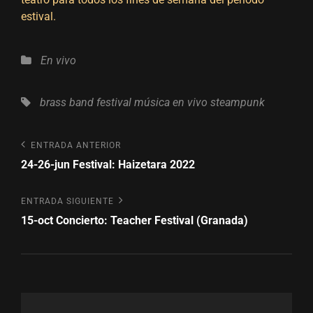
estival.
Categorías
En vivo
Etiquetas,
brass band
festival
música en vivo
steampunk
Navegación
Entrada
ENTRADA ANTERIOR
anterior
24-26-jun Festival: Haizetara 2022
de
entradas
Entrada
ENTRADA SIGUIENTE
siguiente
15-oct Concierto: Teacher Festival (Granada)