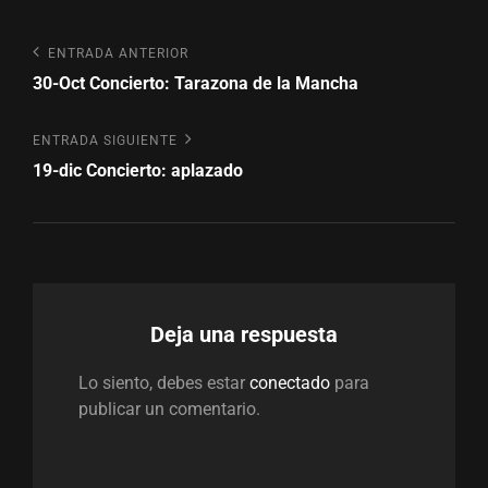
Navegación
Entrada
ENTRADA ANTERIOR
anterior
30-Oct Concierto: Tarazona de la Mancha
de
entradas
Entrada
ENTRADA SIGUIENTE
siguiente
19-dic Concierto: aplazado
Deja una respuesta
Lo siento, debes estar
conectado
para
publicar un comentario.