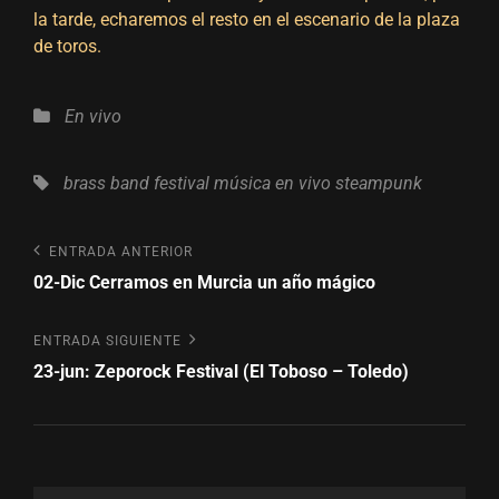
la tarde, echaremos el resto en el escenario de la plaza
de toros.
Categorías
En vivo
Etiquetas,
brass band
festival
música en vivo
steampunk
Navegación
Entrada
ENTRADA ANTERIOR
anterior
02-Dic Cerramos en Murcia un año mágico
de
entradas
Entrada
ENTRADA SIGUIENTE
siguiente
23-jun: Zeporock Festival (El Toboso – Toledo)