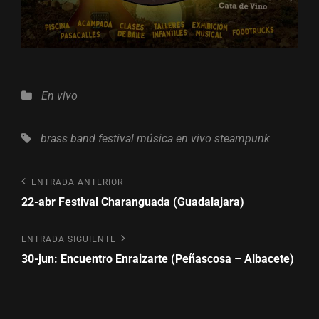
Categorías
En vivo
Etiquetas,
brass band
festival
música en vivo
steampunk
Navegación
Entrada
ENTRADA ANTERIOR
anterior
22-abr Festival Charanguada (Guadalajara)
de
entradas
Entrada
ENTRADA SIGUIENTE
siguiente
30-jun: Encuentro Enraizarte (Peñascosa – Albacete)