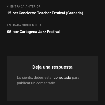
Navegación
Entrada
ENTRADA ANTERIOR
anterior
15-oct Concierto: Teacher Festival (Granada)
de
entradas
Entrada
ENTRADA SIGUIENTE
siguiente
05-nov Cartagena Jazz Festival
Deja una respuesta
Lo siento, debes estar
conectado
para
publicar un comentario.